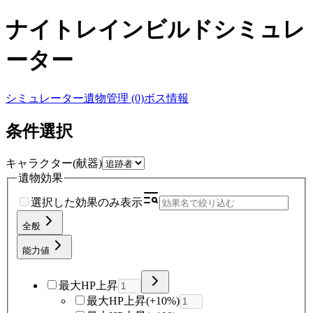
ナイトレインビルドシミュレ
ーター
シミュレーター
遺物管理 (0)
ボス情報
条件選択
キャラクター(献器)
遺物効果
選択した効果のみ表示
全般
能力値
最大HP上昇
最大HP上昇(+10%)