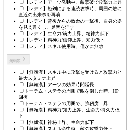
【レディ】アーツ発動中、敵撃破で攻撃力上昇
【レディ】短剣による連続攻撃時、周囲の敵に
直近の出来事を再演
【レディ】背後からの致命の一撃後、自身の姿
を見え難くし、足音を消す
【レディ】生命力/筋力上昇、精神力低下
【レディ】精神力/信仰上昇、知力低下
【レディ】スキル使用時、僅かに無敵
無頼漢
【無頼漢】スキル中に攻撃を受けると攻撃力と
最大スタミナ上昇
【無頼漢】アーツの効果時間延長
トーテム・ステラの周囲で敵を倒した時、HP
回復
トーテム・ステラの周囲で、強靭度上昇
【無頼漢】精神力/知力上昇、生命力/持久力低
下
【無頼漢】神秘上昇、生命力低下
【無頼漢】スキル命中時、敵の攻撃力低下